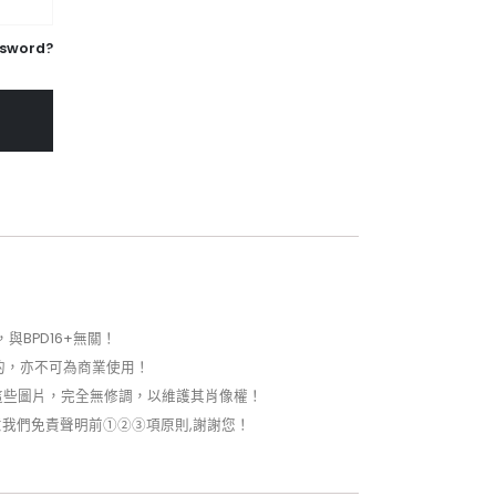
ssword?
與BPD16+無關！
為目的，亦不可為商業使用！
護這些圖片，完全無修調，以維護其肖像權！
持同意我們免責聲明前①②③項原則,謝謝您！