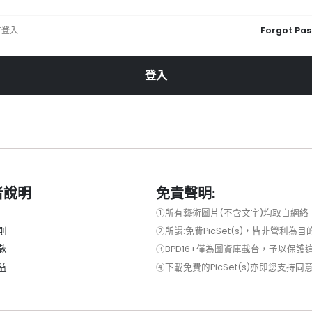
持登入
Forgot Pa
登入
者說明
免責聲明:
①所有藝術圖片(不含文字)均取自網絡，
則
②所謂:免費PicSet(s)，皆非營利
款
③BPD16+僅為圖資庫載台，予以保
益
④下載免費的PicSet(s)亦即您支