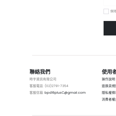
保
聯絡我們
使用
時宇資訊有限公司
操作說明
客服電話: (02)2791-7354
退換貨規
客服信箱:
bpd16plusC@gmail.com
隱私權條
消費者權