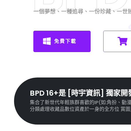
一個夢想、一種追尋、一份珍藏、一世
免費下載
BPD 16+是 [時宇資訊] 
集合了新世代年輕族群喜歡的IP(如:角扮、動
分類處理收藏品數位資產於一身的全方位 賞圖/編