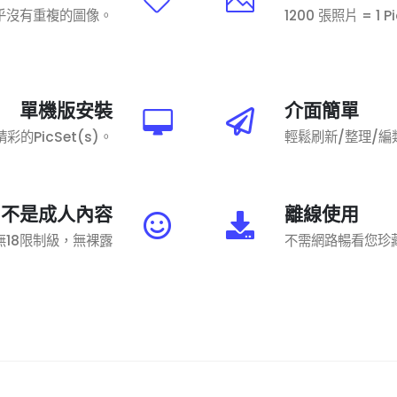
乎沒有重複的圖像。
1200 張照片 = 1 
單機版安裝
介面簡單
的PicSet(s)。
輕鬆刷新/整理/編
不是成人內容
離線使用
無18限制級，無裸露
不需網路暢看您珍