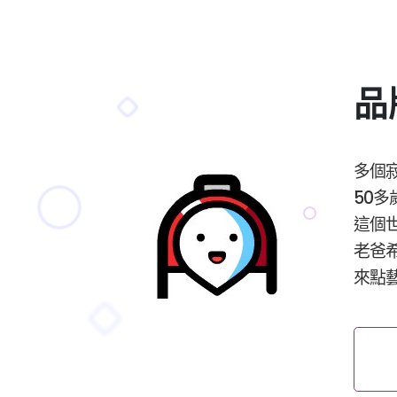
品
多個寂
50多
這個世
老爸
來點