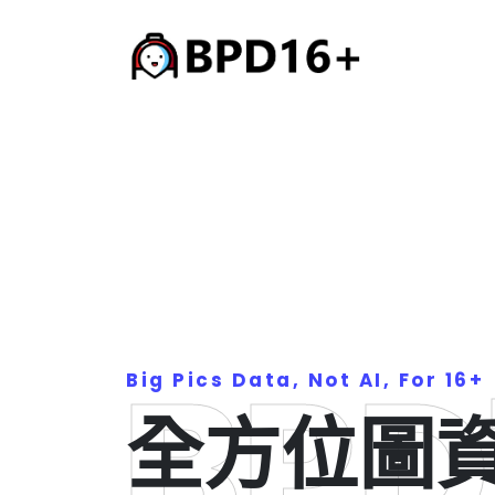
BPD
Big Pics Data, Not AI, For 16+
全方位圖