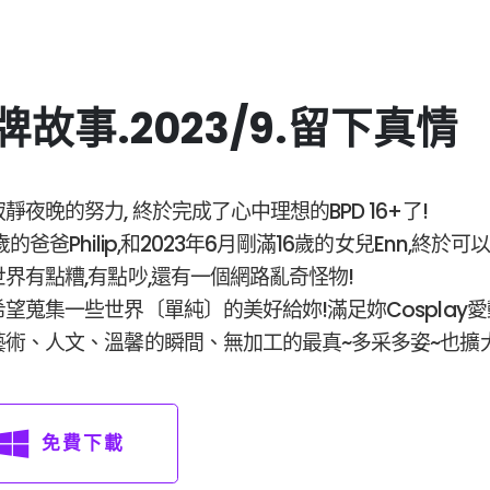
牌故事.2023/9.留下真情
靜夜晚的努力, 終於完成了心中理想的BPD 16+了!
歲的爸爸Philip,和2023年6月剛滿16歲的女兒Enn,
界有點糟,有點吵,還有一個網路亂奇怪物!
希望蒐集一些世界〔單純〕的美好給妳!
滿足妳Cospla
藝術、人文、溫馨的瞬間、無加工的最真~多采多姿~也擴大
免費下載