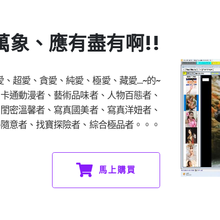
羅萬象、應有盡有啊!!
愛、超愛、貪愛、純愛、極愛、藏愛…~的~
、卡通動漫者、藝術品味者、人物百態者、
、閨密溫馨者、寫真國美者、寫真洋妞者、
平隨意者、找寶探險者、綜合極品者。。。
馬上購買