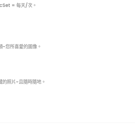
PicSet = 每天/次。
類~您所喜愛的圖像。
藏的照片~且隨時隨地。