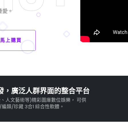
臻愛。
馬上購買
獨家開發，廣泛人群界面的整合平台
漫、人文藝術等)精彩圖庫數位娛樂， 可供
類/珍藏 3合1 綜合性軟體。